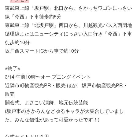
東武東上線「坂戸駅」北口から、さかっちワゴンにっさい
線「今西」下車徒歩約5分
東武東上線「北坂戸駅」西口から、川越観光バス入西団地
循環線またはニューシティにっさい入口行き「今西」下車
徒歩約10分
坂戸西スマートICから車で約10分
※終了※
3/14 午前10時〜オー プニングイベント
近隣市町物産観光PR・販売 ほか、坂戸市物産観光PR・
販売
開会式、よさこい演舞、地元伝統芸能
(坂戸市のさかろんなどゆるキャラが大集合していまし
た。みんな個性があって可愛かったです！)
公式サイトより引用