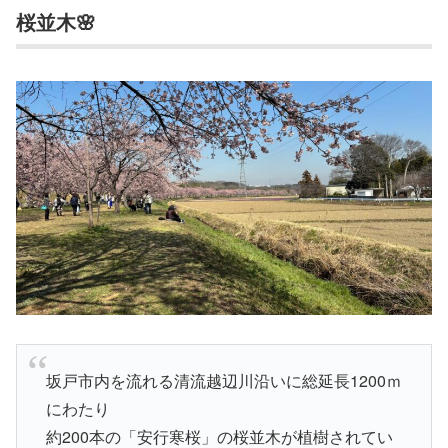
桜並木🌸
坂戸市内を流れる清流越辺川沿いに総延長1200ｍ
にわたり
約200本の「安行寒桜」の桜並木が植樹されてい