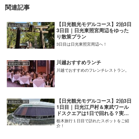
関連記事
【日光観光モデルコース】2泊3日
お出かけ、旅行
3日目｜日光東照宮周辺をゆった
り散策プラン
3日目は日光東照宮周辺へ！
川越おすすめランチ
お出かけ、旅行
川越でおすすめのフレンチレストラン。
【日光観光モデルコース】2泊3日
お出かけ、旅行
1日目｜日光江戸村＆東武ワール
ドスクエアは1日で回れる？実体
験レビュー
栃木旅行１日目で訪れたスポットをご紹
介！