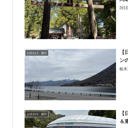
3日
【
お出かけ、旅行
ン
栃木
【
お出かけ、旅行
＆