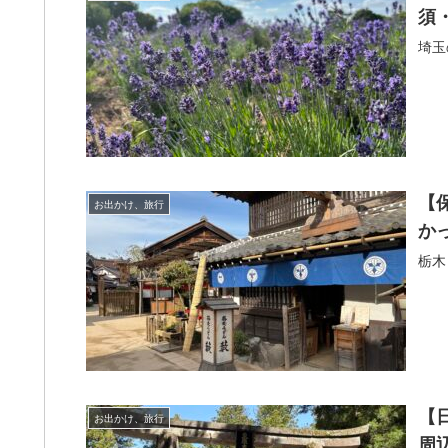
須
埼玉
【
お出かけ、旅行
か
栃木
【
お出かけ、旅行
周