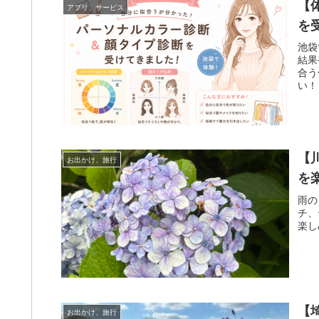
【
アプリ、サービス
を
池袋
結果
合う
い！
【
お出かけ、旅行
を
雨の
チ、
楽し
【
お出かけ、旅行