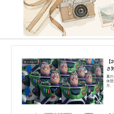
【
ディズニー
さ
夏の
休憩
方、