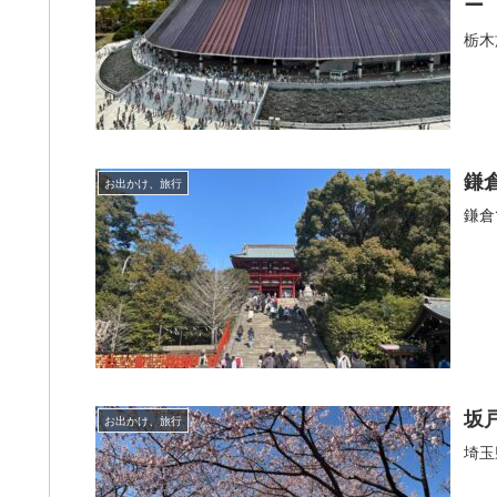
ー
栃木
鎌
お出かけ、旅行
鎌倉
坂
お出かけ、旅行
埼玉