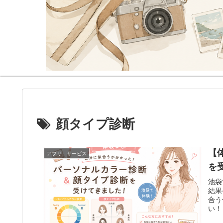
顔タイプ診断
【
アプリ、サービス
を
池袋
結果
合う
い！