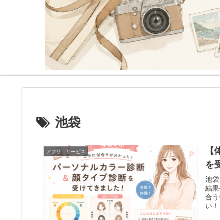
池袋
【
アプリ、サービス
を
池袋
結果
合う
い！